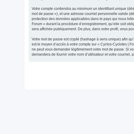
Votre compte contiendra au minimum un identifiant unique (dési
mot de passe »), et une adresse courriel personnelle valide (dé
protection des données applicables dans le pays qui nous héber
Forum » durant la procédure d’enregistrement, qu’elle soit obli
sera affichée publiquement. De plus, dans votre profil, vous po
Votre mot de passe est crypté (hashage à sens unique) afin qu’i
est le moyen d’accès à votre compte sur « Cyclos-Cyclotes | F
ne peut vous demander légitimement votre mot de passe. Si vous
demandera de fournir votre nom d’utilisateur et votre courriel