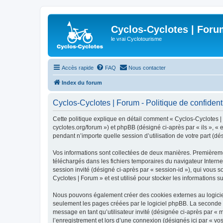
Cyclos-Cyclotes | Foru
le vrai Cyclotourisme
Accès rapide
FAQ
Nous contacter
Index du forum
Cyclos-Cyclotes | Forum - Politique de confidenti
Cette politique explique en détail comment « Cyclos-Cyclotes | F
cyclotes.org/forum ») et phpBB (désigné ci-après par « ils », «
pendant n’importe quelle session d’utilisation de votre part (dé
Vos informations sont collectées de deux manières. Premièrement
téléchargés dans les fichiers temporaires du navigateur Internet
session invité (désigné ci-après par « session-id »), qui vous 
Cyclotes | Forum » et est utilisé pour stocker les informations s
Nous pouvons également créer des cookies externes au logiciel
seulement les pages créées par le logiciel phpBB. La seconde ma
message en tant qu’utilisateur invité (désignée ci-après par «
l’enregistrement et lors d’une connexion (désignés ici par « v