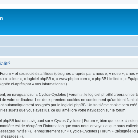
m
alité
orum » et ses sociétés affiliées (désignés ci-après par « nous », « notre », « nos »
 eux », « leur », « logiciel phpBB », « www.phpbb.com », « phpBB Limited », « Équipe
signée ci-après par « vos informations »).
, en naviguant sur « Cyclos-Cyclotes | Forum », le logiciel phpBB créera un certai
 de votre ordinateur. Les deux premiers cookies ne contiennent qu’un identifiant util
sont automatiquement assignés par le logiciel phpBB. Un troisième cookie sera créé
ur les sujets que vous avez lus, ce qui améliore votre navigation sur le forum.
 phpBB tout en naviguant sur « Cyclos-Cyclotes | Forum », bien que ceux-ci soient
nière est de récupérer l’information que vous nous envoyez et que nous collectons. 
 messages invités »), l’enregistrement sur « Cyclos-Cyclotes | Forum » (désignée i
os messages »).