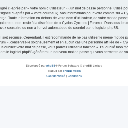
gné ci-après par « votre nom d’utilisateur »), un mot de passe personnel utilisé po
signée ci-après par « votre courriel »). Vos informations pour votre compte sur « C
ge. Toute information en-dehors de votre nom d’utilisateur, de votre mot de passe 
gatoire ou non, reste à la discrétion de « Cyclos-Cyclotes | Forum ». Dans tous les
uvez souscrire ou non à l’envoi automatique de courriel par le logiciel phpBB.
l soit sécurisé. Cependant, il est recommandé de ne pas utiliser le même mot de pas
orum », conservez-le soigneusement et en aucun cas une personne affiliée de « Cyc
 oubliez votre mot de passe, vous pouvez utiliser la fonction « J’ai oublié mon m
, alors le logiciel phpBB générera un nouveau mot de passe qui vous permettra de v
Développé par
phpBB
® Forum Software © phpBB Limited
Traduit par
phpBB-fr.com
Confidentialité
|
Conditions