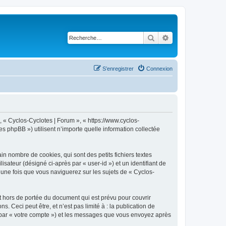
Rechercher
Recherche avancé
S’enregistrer
Connexion
, « Cyclos-Cyclotes | Forum », « https://www.cyclos-
s phpBB ») utilisent n’importe quelle information collectée
n nombre de cookies, qui sont des petits fichiers textes
isateur (désigné ci-après par « user-id ») et un identifiant de
 une fois que vous naviguerez sur les sujets de « Cyclos-
 hors de portée du document qui est prévu pour couvrir
Ceci peut être, et n’est pas limité à : la publication de
ci par « votre compte ») et les messages que vous envoyez après