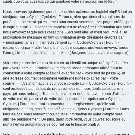
sujets que vous avez lus, ce qui améliore votre navigation sur le forum.
Nous pouvons également créer des cookies externes au logiciel phpBB tout en
naviguant sur « Cyclos-Cyclotes | Forum », bien que ceux-ci soient hors de
portée du document qui est prévu pour couvrir seulement les pages créées par
le logiciel phpBB. La seconde manière est de récupérer l’information que vous
nous envoyez et que nous collectons. Ceci peut être, et n’est pas limité à : la
publication de message en tant qu’utilisateur invité (désignée ci-après par
« messages invités »), l’enregistrement sur « Cyclos-Cyclotes | Forum »
(désignée ici par « votre compte ») et les messages que vous envoyez après
l’enregistrement et lors d’une connexion (désignés ici par « vos messages »).
Votre compte contiendra au minimum un identifiant unique (désigné ci-après
par « votre nom d’utilisateur »), un mot de passe personnel utilisé pour la
connexion à votre compte (désigné ci-après par « votre mot de passe »), et
une adresse courriel personnelle valide (désignée ci-après par « votre
courriel »). Vos informations pour votre compte sur « Cyclos-Cyclotes | Forum »
sont protégées par les lois de protection des données applicables dans le
pays qui nous héberge. Toute information en-dehors de votre nom d’utilisateur,
de votre mot de passe et de votre adresse courriel requise par « Cyclos-
Cyclotes | Forum » durant la procédure d’enregistrement, qu’elle soit
obligatoire ou non, reste à la discrétion de « Cyclos-Cyclotes | Forum ». Dans
tous les cas, vous pouvez choisir quelle information de votre compte sera
affichée publiquement. De plus, dans votre profil, vous pouvez souscrire ou
non à l’envoi automatique de courriel par le logiciel phpBB.
Votre mot de passe est crypté (hashage à sens unique) afin qu’il soit sécurisé.