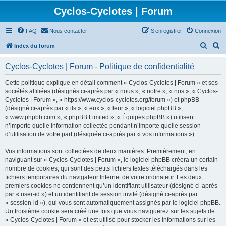
Cyclos-Cyclotes | Forum
FAQ
Nous contacter
S’enregistrer
Connexion
R
R
Index du forum
e
e
Cyclos-Cyclotes | Forum - Politique de confidentialité
c
c
h
h
Cette politique explique en détail comment « Cyclos-Cyclotes | Forum » et ses
sociétés affiliées (désignés ci-après par « nous », « notre », « nos », « Cyclos-
e
e
Cyclotes | Forum », « https://www.cyclos-cyclotes.org/forum ») et phpBB
r
r
(désigné ci-après par « ils », « eux », « leur », « logiciel phpBB »,
« www.phpbb.com », « phpBB Limited », « Équipes phpBB ») utilisent
c
c
n’importe quelle information collectée pendant n’importe quelle session
h
h
d’utilisation de votre part (désignée ci-après par « vos informations »).
e
e
Vos informations sont collectées de deux manières. Premièrement, en
r
r
naviguant sur « Cyclos-Cyclotes | Forum », le logiciel phpBB créera un certain
nombre de cookies, qui sont des petits fichiers textes téléchargés dans les
fichiers temporaires du navigateur Internet de votre ordinateur. Les deux
premiers cookies ne contiennent qu’un identifiant utilisateur (désigné ci-après
par « user-id ») et un identifiant de session invité (désigné ci-après par
« session-id »), qui vous sont automatiquement assignés par le logiciel phpBB.
Un troisième cookie sera créé une fois que vous naviguerez sur les sujets de
« Cyclos-Cyclotes | Forum » et est utilisé pour stocker les informations sur les