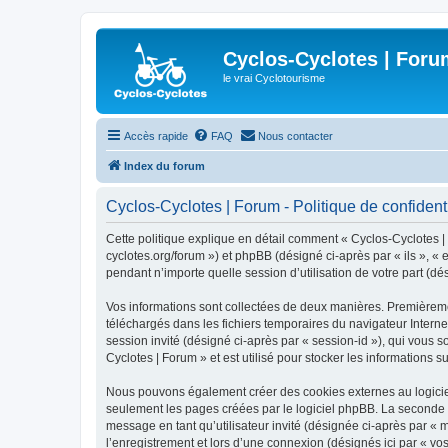
Cyclos-Cyclotes | Foru
le vrai Cyclotourisme
Accès rapide
FAQ
Nous contacter
Index du forum
Cyclos-Cyclotes | Forum - Politique de confidenti
Cette politique explique en détail comment « Cyclos-Cyclotes | F
cyclotes.org/forum ») et phpBB (désigné ci-après par « ils », «
pendant n’importe quelle session d’utilisation de votre part (dé
Vos informations sont collectées de deux manières. Premièrement
téléchargés dans les fichiers temporaires du navigateur Internet
session invité (désigné ci-après par « session-id »), qui vous 
Cyclotes | Forum » et est utilisé pour stocker les informations s
Nous pouvons également créer des cookies externes au logiciel
seulement les pages créées par le logiciel phpBB. La seconde ma
message en tant qu’utilisateur invité (désignée ci-après par «
l’enregistrement et lors d’une connexion (désignés ici par « v