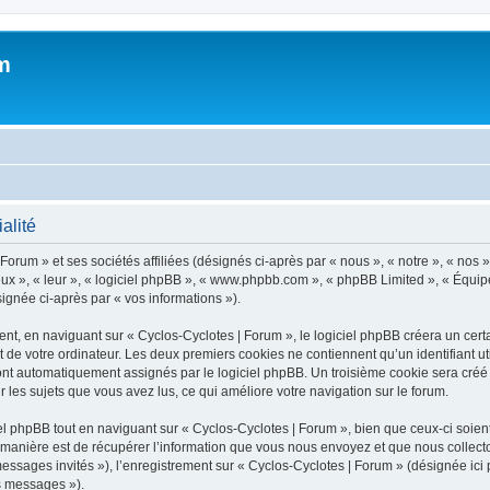
m
alité
orum » et ses sociétés affiliées (désignés ci-après par « nous », « notre », « nos »
 eux », « leur », « logiciel phpBB », « www.phpbb.com », « phpBB Limited », « Équipe
signée ci-après par « vos informations »).
, en naviguant sur « Cyclos-Cyclotes | Forum », le logiciel phpBB créera un certai
 de votre ordinateur. Les deux premiers cookies ne contiennent qu’un identifiant util
sont automatiquement assignés par le logiciel phpBB. Un troisième cookie sera créé
ur les sujets que vous avez lus, ce qui améliore votre navigation sur le forum.
 phpBB tout en naviguant sur « Cyclos-Cyclotes | Forum », bien que ceux-ci soient
nière est de récupérer l’information que vous nous envoyez et que nous collectons. 
 messages invités »), l’enregistrement sur « Cyclos-Cyclotes | Forum » (désignée i
os messages »).