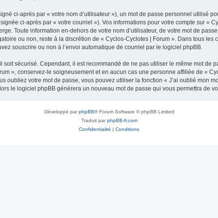
gné ci-après par « votre nom d’utilisateur »), un mot de passe personnel utilisé po
signée ci-après par « votre courriel »). Vos informations pour votre compte sur « C
ge. Toute information en-dehors de votre nom d’utilisateur, de votre mot de passe 
gatoire ou non, reste à la discrétion de « Cyclos-Cyclotes | Forum ». Dans tous les
uvez souscrire ou non à l’envoi automatique de courriel par le logiciel phpBB.
l soit sécurisé. Cependant, il est recommandé de ne pas utiliser le même mot de pas
orum », conservez-le soigneusement et en aucun cas une personne affiliée de « Cyc
 oubliez votre mot de passe, vous pouvez utiliser la fonction « J’ai oublié mon m
, alors le logiciel phpBB générera un nouveau mot de passe qui vous permettra de v
Développé par
phpBB
® Forum Software © phpBB Limited
Traduit par
phpBB-fr.com
Confidentialité
|
Conditions