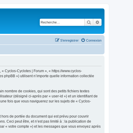
Rechercher
Recherche avancé
S’enregistrer
Connexion
, « Cyclos-Cyclotes | Forum », « https://www.cyclos-
s phpBB ») utilisent n’importe quelle information collectée
n nombre de cookies, qui sont des petits fichiers textes
isateur (désigné ci-après par « user-id ») et un identifiant de
 une fois que vous naviguerez sur les sujets de « Cyclos-
 hors de portée du document qui est prévu pour couvrir
Ceci peut être, et n’est pas limité à : la publication de
ci par « votre compte ») et les messages que vous envoyez après