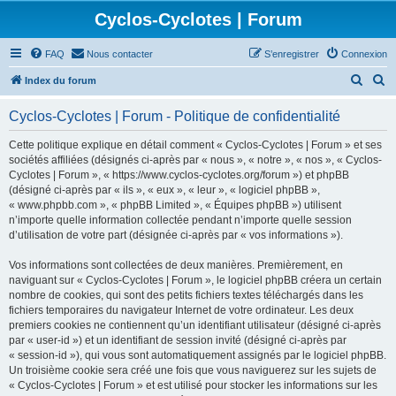
Cyclos-Cyclotes | Forum
FAQ
Nous contacter
S’enregistrer
Connexion
R
R
Index du forum
e
e
Cyclos-Cyclotes | Forum - Politique de confidentialité
c
c
h
h
Cette politique explique en détail comment « Cyclos-Cyclotes | Forum » et ses
sociétés affiliées (désignés ci-après par « nous », « notre », « nos », « Cyclos-
e
e
Cyclotes | Forum », « https://www.cyclos-cyclotes.org/forum ») et phpBB
r
r
(désigné ci-après par « ils », « eux », « leur », « logiciel phpBB »,
« www.phpbb.com », « phpBB Limited », « Équipes phpBB ») utilisent
c
c
n’importe quelle information collectée pendant n’importe quelle session
h
h
d’utilisation de votre part (désignée ci-après par « vos informations »).
e
e
Vos informations sont collectées de deux manières. Premièrement, en
r
r
naviguant sur « Cyclos-Cyclotes | Forum », le logiciel phpBB créera un certain
nombre de cookies, qui sont des petits fichiers textes téléchargés dans les
fichiers temporaires du navigateur Internet de votre ordinateur. Les deux
premiers cookies ne contiennent qu’un identifiant utilisateur (désigné ci-après
par « user-id ») et un identifiant de session invité (désigné ci-après par
« session-id »), qui vous sont automatiquement assignés par le logiciel phpBB.
Un troisième cookie sera créé une fois que vous naviguerez sur les sujets de
« Cyclos-Cyclotes | Forum » et est utilisé pour stocker les informations sur les