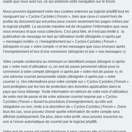
sujets que vous avez lus, ce qui améliore votre navigation sur le forum.
Nous pouvons également créer des cookies externes au logiciel phpBB tout en
naviguant sur « Cyclos-Cyclotes | Forum », bien que ceux-ci soient hors de
portée du document qui est prévu pour couvrir seulement les pages créées par
le logiciel phpBB. La seconde manière est de récupérer l’information que vous
nous envoyez et que nous collectons. Ceci peut être, et n’est pas limité à : la
publication de message en tant qu’utilisateur invité (désignée ci-après par
« messages invités »), l’enregistrement sur « Cyclos-Cyclotes | Forum »
(désignée ici par « votre compte ») et les messages que vous envoyez après
l’enregistrement et lors d’une connexion (désignés ici par « vos messages »).
Votre compte contiendra au minimum un identifiant unique (désigné ci-après
par « votre nom d’utilisateur »), un mot de passe personnel utilisé pour la
connexion à votre compte (désigné ci-après par « votre mot de passe »), et
une adresse courriel personnelle valide (désignée ci-après par « votre
courriel »). Vos informations pour votre compte sur « Cyclos-Cyclotes | Forum »
sont protégées par les lois de protection des données applicables dans le
pays qui nous héberge. Toute information en-dehors de votre nom d’utilisateur,
de votre mot de passe et de votre adresse courriel requise par « Cyclos-
Cyclotes | Forum » durant la procédure d’enregistrement, qu’elle soit
obligatoire ou non, reste à la discrétion de « Cyclos-Cyclotes | Forum ». Dans
tous les cas, vous pouvez choisir quelle information de votre compte sera
affichée publiquement. De plus, dans votre profil, vous pouvez souscrire ou
non à l’envoi automatique de courriel par le logiciel phpBB.
Votre mot de passe est crypté (hashage à sens unique) afin qu’il soit sécurisé.