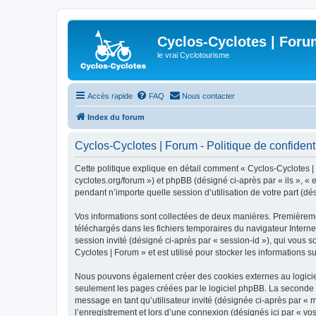
Cyclos-Cyclotes | Foru
le vrai Cyclotourisme
Accès rapide
FAQ
Nous contacter
Index du forum
Cyclos-Cyclotes | Forum - Politique de confidenti
Cette politique explique en détail comment « Cyclos-Cyclotes | F
cyclotes.org/forum ») et phpBB (désigné ci-après par « ils », «
pendant n’importe quelle session d’utilisation de votre part (dé
Vos informations sont collectées de deux manières. Premièrement
téléchargés dans les fichiers temporaires du navigateur Internet
session invité (désigné ci-après par « session-id »), qui vous 
Cyclotes | Forum » et est utilisé pour stocker les informations s
Nous pouvons également créer des cookies externes au logiciel
seulement les pages créées par le logiciel phpBB. La seconde ma
message en tant qu’utilisateur invité (désignée ci-après par «
l’enregistrement et lors d’une connexion (désignés ici par « v