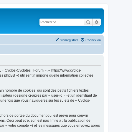
Rechercher
Recherche avancé
S’enregistrer
Connexion
, « Cyclos-Cyclotes | Forum », « https://www.cyclos-
s phpBB ») utilisent n’importe quelle information collectée
n nombre de cookies, qui sont des petits fichiers textes
isateur (désigné ci-après par « user-id ») et un identifiant de
 une fois que vous naviguerez sur les sujets de « Cyclos-
 hors de portée du document qui est prévu pour couvrir
Ceci peut être, et n’est pas limité à : la publication de
ci par « votre compte ») et les messages que vous envoyez après