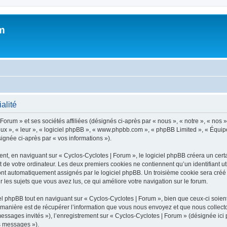
m
alité
orum » et ses sociétés affiliées (désignés ci-après par « nous », « notre », « nos »
 eux », « leur », « logiciel phpBB », « www.phpbb.com », « phpBB Limited », « Équipe
signée ci-après par « vos informations »).
, en naviguant sur « Cyclos-Cyclotes | Forum », le logiciel phpBB créera un certai
 de votre ordinateur. Les deux premiers cookies ne contiennent qu’un identifiant util
sont automatiquement assignés par le logiciel phpBB. Un troisième cookie sera créé
ur les sujets que vous avez lus, ce qui améliore votre navigation sur le forum.
 phpBB tout en naviguant sur « Cyclos-Cyclotes | Forum », bien que ceux-ci soient
nière est de récupérer l’information que vous nous envoyez et que nous collectons. 
 messages invités »), l’enregistrement sur « Cyclos-Cyclotes | Forum » (désignée i
os messages »).