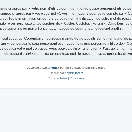
gné ci-après par « votre nom d’utilisateur »), un mot de passe personnel utilisé po
signée ci-après par « votre courriel »). Vos informations pour votre compte sur « C
ge. Toute information en-dehors de votre nom d’utilisateur, de votre mot de passe 
gatoire ou non, reste à la discrétion de « Cyclos-Cyclotes | Forum ». Dans tous les
uvez souscrire ou non à l’envoi automatique de courriel par le logiciel phpBB.
l soit sécurisé. Cependant, il est recommandé de ne pas utiliser le même mot de pas
orum », conservez-le soigneusement et en aucun cas une personne affiliée de « Cyc
 oubliez votre mot de passe, vous pouvez utiliser la fonction « J’ai oublié mon m
, alors le logiciel phpBB générera un nouveau mot de passe qui vous permettra de v
Développé par
phpBB
® Forum Software © phpBB Limited
Traduit par
phpBB-fr.com
Confidentialité
|
Conditions