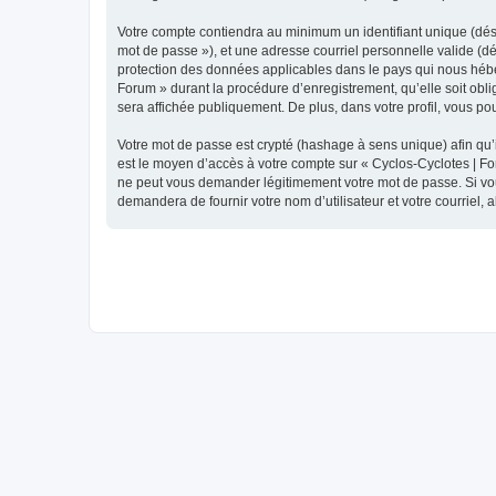
Votre compte contiendra au minimum un identifiant unique (dési
mot de passe »), et une adresse courriel personnelle valide (dé
protection des données applicables dans le pays qui nous héber
Forum » durant la procédure d’enregistrement, qu’elle soit obli
sera affichée publiquement. De plus, dans votre profil, vous po
Votre mot de passe est crypté (hashage à sens unique) afin qu’i
est le moyen d’accès à votre compte sur « Cyclos-Cyclotes | F
ne peut vous demander légitimement votre mot de passe. Si vous
demandera de fournir votre nom d’utilisateur et votre courriel