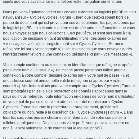
sujets que vous avez lus, ce qui améliore votre navigation sur le forum.
Nous pouvons également créer des cookies externes au logiciel phpBB tout en
naviguant sur « Cyclos-Cyclotes | Forum », bien que ceux-ci soient hors de
portée du document qui est prévu pour couvrir seulement les pages créées par
le logiciel phpBB. La seconde manière est de récupérer l’information que vous
nous envoyez et que nous collectons. Ceci peut être, et n’est pas limité à : la
publication de message en tant qu’utilisateur invité (désignée ci-après par
« messages invités »), l’enregistrement sur « Cyclos-Cyclotes | Forum »
(désignée ici par « votre compte ») et les messages que vous envoyez après
l’enregistrement et lors d’une connexion (désignés ici par « vos messages »).
Votre compte contiendra au minimum un identifiant unique (désigné ci-après
par « votre nom d’utilisateur »), un mot de passe personnel utilisé pour la
connexion à votre compte (désigné ci-après par « votre mot de passe »), et
une adresse courriel personnelle valide (désignée ci-après par « votre
courriel »). Vos informations pour votre compte sur « Cyclos-Cyclotes | Forum »
sont protégées par les lois de protection des données applicables dans le
pays qui nous héberge. Toute information en-dehors de votre nom d’utilisateur,
de votre mot de passe et de votre adresse courriel requise par « Cyclos-
Cyclotes | Forum » durant la procédure d’enregistrement, qu’elle soit
obligatoire ou non, reste à la discrétion de « Cyclos-Cyclotes | Forum ». Dans
tous les cas, vous pouvez choisir quelle information de votre compte sera
affichée publiquement. De plus, dans votre profil, vous pouvez souscrire ou
non à l’envoi automatique de courriel par le logiciel phpBB.
Votre mot de passe est crypté (hashage à sens unique) afin qu’il soit sécurisé.