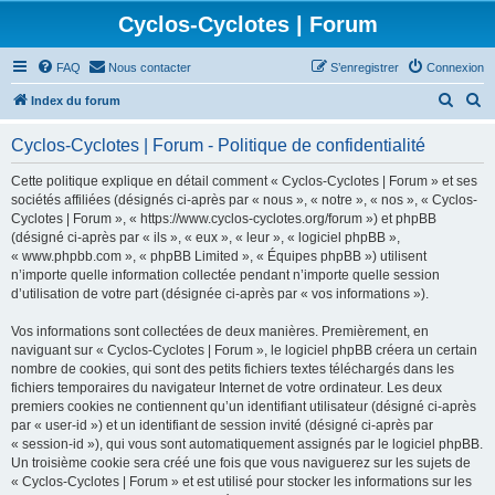
Cyclos-Cyclotes | Forum
FAQ
Nous contacter
S’enregistrer
Connexion
R
R
Index du forum
e
e
Cyclos-Cyclotes | Forum - Politique de confidentialité
c
c
h
h
Cette politique explique en détail comment « Cyclos-Cyclotes | Forum » et ses
sociétés affiliées (désignés ci-après par « nous », « notre », « nos », « Cyclos-
e
e
Cyclotes | Forum », « https://www.cyclos-cyclotes.org/forum ») et phpBB
r
r
(désigné ci-après par « ils », « eux », « leur », « logiciel phpBB »,
« www.phpbb.com », « phpBB Limited », « Équipes phpBB ») utilisent
c
c
n’importe quelle information collectée pendant n’importe quelle session
h
h
d’utilisation de votre part (désignée ci-après par « vos informations »).
e
e
Vos informations sont collectées de deux manières. Premièrement, en
r
r
naviguant sur « Cyclos-Cyclotes | Forum », le logiciel phpBB créera un certain
nombre de cookies, qui sont des petits fichiers textes téléchargés dans les
fichiers temporaires du navigateur Internet de votre ordinateur. Les deux
premiers cookies ne contiennent qu’un identifiant utilisateur (désigné ci-après
par « user-id ») et un identifiant de session invité (désigné ci-après par
« session-id »), qui vous sont automatiquement assignés par le logiciel phpBB.
Un troisième cookie sera créé une fois que vous naviguerez sur les sujets de
« Cyclos-Cyclotes | Forum » et est utilisé pour stocker les informations sur les