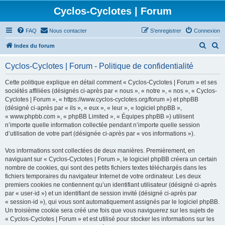
Cyclos-Cyclotes | Forum
FAQ
Nous contacter
S’enregistrer
Connexion
R
R
Index du forum
e
e
Cyclos-Cyclotes | Forum - Politique de confidentialité
c
c
h
h
Cette politique explique en détail comment « Cyclos-Cyclotes | Forum » et ses
sociétés affiliées (désignés ci-après par « nous », « notre », « nos », « Cyclos-
e
e
Cyclotes | Forum », « https://www.cyclos-cyclotes.org/forum ») et phpBB
r
r
(désigné ci-après par « ils », « eux », « leur », « logiciel phpBB »,
« www.phpbb.com », « phpBB Limited », « Équipes phpBB ») utilisent
c
c
n’importe quelle information collectée pendant n’importe quelle session
h
h
d’utilisation de votre part (désignée ci-après par « vos informations »).
e
e
Vos informations sont collectées de deux manières. Premièrement, en
r
r
naviguant sur « Cyclos-Cyclotes | Forum », le logiciel phpBB créera un certain
nombre de cookies, qui sont des petits fichiers textes téléchargés dans les
fichiers temporaires du navigateur Internet de votre ordinateur. Les deux
premiers cookies ne contiennent qu’un identifiant utilisateur (désigné ci-après
par « user-id ») et un identifiant de session invité (désigné ci-après par
« session-id »), qui vous sont automatiquement assignés par le logiciel phpBB.
Un troisième cookie sera créé une fois que vous naviguerez sur les sujets de
« Cyclos-Cyclotes | Forum » et est utilisé pour stocker les informations sur les