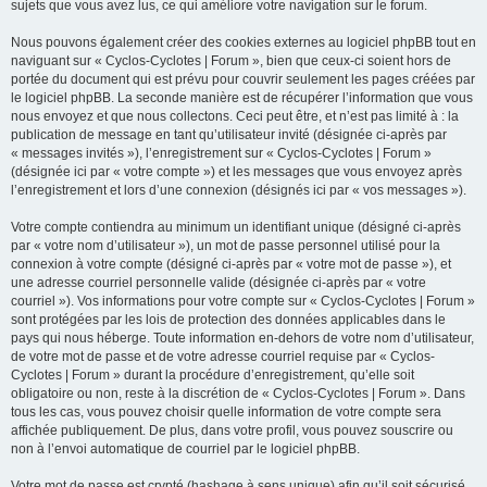
sujets que vous avez lus, ce qui améliore votre navigation sur le forum.
Nous pouvons également créer des cookies externes au logiciel phpBB tout en
naviguant sur « Cyclos-Cyclotes | Forum », bien que ceux-ci soient hors de
portée du document qui est prévu pour couvrir seulement les pages créées par
le logiciel phpBB. La seconde manière est de récupérer l’information que vous
nous envoyez et que nous collectons. Ceci peut être, et n’est pas limité à : la
publication de message en tant qu’utilisateur invité (désignée ci-après par
« messages invités »), l’enregistrement sur « Cyclos-Cyclotes | Forum »
(désignée ici par « votre compte ») et les messages que vous envoyez après
l’enregistrement et lors d’une connexion (désignés ici par « vos messages »).
Votre compte contiendra au minimum un identifiant unique (désigné ci-après
par « votre nom d’utilisateur »), un mot de passe personnel utilisé pour la
connexion à votre compte (désigné ci-après par « votre mot de passe »), et
une adresse courriel personnelle valide (désignée ci-après par « votre
courriel »). Vos informations pour votre compte sur « Cyclos-Cyclotes | Forum »
sont protégées par les lois de protection des données applicables dans le
pays qui nous héberge. Toute information en-dehors de votre nom d’utilisateur,
de votre mot de passe et de votre adresse courriel requise par « Cyclos-
Cyclotes | Forum » durant la procédure d’enregistrement, qu’elle soit
obligatoire ou non, reste à la discrétion de « Cyclos-Cyclotes | Forum ». Dans
tous les cas, vous pouvez choisir quelle information de votre compte sera
affichée publiquement. De plus, dans votre profil, vous pouvez souscrire ou
non à l’envoi automatique de courriel par le logiciel phpBB.
Votre mot de passe est crypté (hashage à sens unique) afin qu’il soit sécurisé.