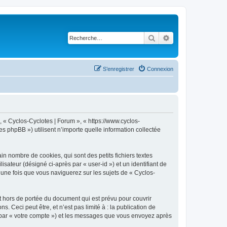
Rechercher
Recherche avancé
S’enregistrer
Connexion
, « Cyclos-Cyclotes | Forum », « https://www.cyclos-
s phpBB ») utilisent n’importe quelle information collectée
n nombre de cookies, qui sont des petits fichiers textes
isateur (désigné ci-après par « user-id ») et un identifiant de
 une fois que vous naviguerez sur les sujets de « Cyclos-
 hors de portée du document qui est prévu pour couvrir
Ceci peut être, et n’est pas limité à : la publication de
ci par « votre compte ») et les messages que vous envoyez après