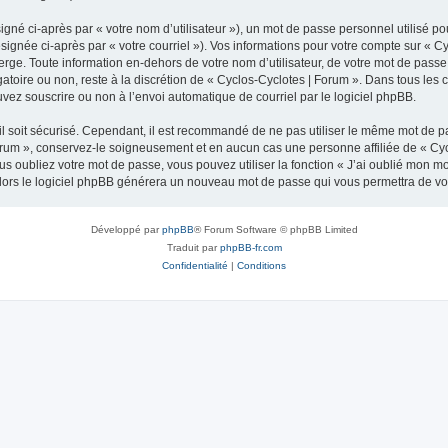
gné ci-après par « votre nom d’utilisateur »), un mot de passe personnel utilisé po
signée ci-après par « votre courriel »). Vos informations pour votre compte sur « C
ge. Toute information en-dehors de votre nom d’utilisateur, de votre mot de passe 
gatoire ou non, reste à la discrétion de « Cyclos-Cyclotes | Forum ». Dans tous les
uvez souscrire ou non à l’envoi automatique de courriel par le logiciel phpBB.
l soit sécurisé. Cependant, il est recommandé de ne pas utiliser le même mot de pas
orum », conservez-le soigneusement et en aucun cas une personne affiliée de « Cyc
 oubliez votre mot de passe, vous pouvez utiliser la fonction « J’ai oublié mon m
, alors le logiciel phpBB générera un nouveau mot de passe qui vous permettra de v
Développé par
phpBB
® Forum Software © phpBB Limited
Traduit par
phpBB-fr.com
Confidentialité
|
Conditions