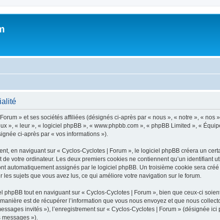
m
alité
orum » et ses sociétés affiliées (désignés ci-après par « nous », « notre », « nos »
 eux », « leur », « logiciel phpBB », « www.phpbb.com », « phpBB Limited », « Équipe
signée ci-après par « vos informations »).
, en naviguant sur « Cyclos-Cyclotes | Forum », le logiciel phpBB créera un certai
 de votre ordinateur. Les deux premiers cookies ne contiennent qu’un identifiant util
sont automatiquement assignés par le logiciel phpBB. Un troisième cookie sera créé
ur les sujets que vous avez lus, ce qui améliore votre navigation sur le forum.
 phpBB tout en naviguant sur « Cyclos-Cyclotes | Forum », bien que ceux-ci soient
nière est de récupérer l’information que vous nous envoyez et que nous collectons. 
 messages invités »), l’enregistrement sur « Cyclos-Cyclotes | Forum » (désignée i
os messages »).