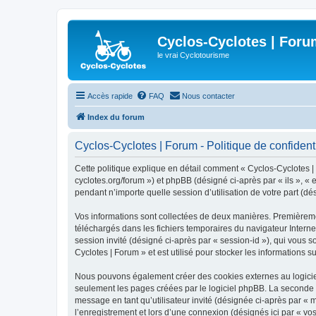
Cyclos-Cyclotes | Foru
le vrai Cyclotourisme
Accès rapide
FAQ
Nous contacter
Index du forum
Cyclos-Cyclotes | Forum - Politique de confidenti
Cette politique explique en détail comment « Cyclos-Cyclotes | F
cyclotes.org/forum ») et phpBB (désigné ci-après par « ils », «
pendant n’importe quelle session d’utilisation de votre part (dé
Vos informations sont collectées de deux manières. Premièrement
téléchargés dans les fichiers temporaires du navigateur Internet
session invité (désigné ci-après par « session-id »), qui vous 
Cyclotes | Forum » et est utilisé pour stocker les informations s
Nous pouvons également créer des cookies externes au logiciel
seulement les pages créées par le logiciel phpBB. La seconde ma
message en tant qu’utilisateur invité (désignée ci-après par «
l’enregistrement et lors d’une connexion (désignés ici par « v