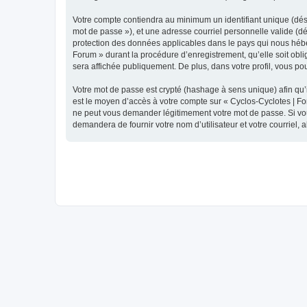
Votre compte contiendra au minimum un identifiant unique (dési
mot de passe »), et une adresse courriel personnelle valide (dé
protection des données applicables dans le pays qui nous héber
Forum » durant la procédure d’enregistrement, qu’elle soit obli
sera affichée publiquement. De plus, dans votre profil, vous po
Votre mot de passe est crypté (hashage à sens unique) afin qu’i
est le moyen d’accès à votre compte sur « Cyclos-Cyclotes | F
ne peut vous demander légitimement votre mot de passe. Si vous
demandera de fournir votre nom d’utilisateur et votre courriel