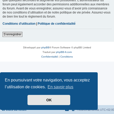
que quelques secondes et augmente vos possibilités. L’administrateur du
forum peut également accorder des permissions additionnelles aux membres
du forum. Avant de vous enregistrer, assurez-vous d’avoir pris connaissance
de nos conditions d’utilisation et de notre politique de vie privée. Assurez-vous
de bien lire tout le règlement du forum.
Conditions d’utilisation
|
Politique de confidentialité
S’enregistrer
Développé par
phpBB
® Forum Software © phpBB Limited
Traduit par
phpBB-fr.com
Confidentialité
|
Conditions
En poursuivant votre navigation, vous acceptez
l’utilisation de cookies.
En savoir plus
OK
Index du forum
Heures au format
UTC+02:0