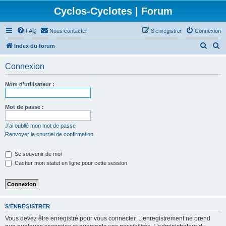
Cyclos-Cyclotes | Forum
FAQ
Nous contacter
S’enregistrer
Connexion
R
R
Index du forum
e
e
Connexion
c
c
h
h
Nom d’utilisateur :
e
e
r
r
Mot de passe :
c
c
J’ai oublié mon mot de passe
h
h
Renvoyer le courriel de confirmation
e
e
Se souvenir de moi
r
r
Cacher mon statut en ligne pour cette session
S’ENREGISTRER
Vous devez être enregistré pour vous connecter. L’enregistrement ne prend