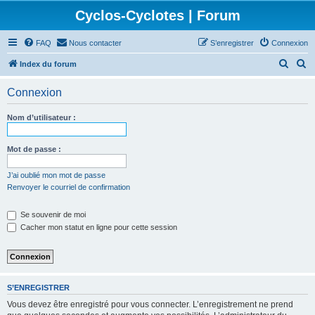
Cyclos-Cyclotes | Forum
FAQ
Nous contacter
S’enregistrer
Connexion
R
R
Index du forum
e
e
Connexion
c
c
h
h
Nom d’utilisateur :
e
e
r
r
Mot de passe :
c
c
J’ai oublié mon mot de passe
h
h
Renvoyer le courriel de confirmation
e
e
Se souvenir de moi
r
r
Cacher mon statut en ligne pour cette session
S’ENREGISTRER
Vous devez être enregistré pour vous connecter. L’enregistrement ne prend