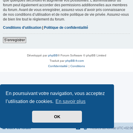
que quelques secondes et augmente vos possibilités. L’administrateur du
forum peut également accorder des permissions additionnelles aux membres
du forum. Avant de vous enregistrer, assurez-vous d’avoir pris connaissance
de nos conditions d’utilisation et de notre politique de vie privée. Assurez-vous
de bien lire tout le règlement du forum.
Conditions d’utilisation
|
Politique de confidentialité
S’enregistrer
Développé par
phpBB
® Forum Software © phpBB Limited
Traduit par
phpBB-fr.com
Confidentialité
|
Conditions
En poursuivant votre navigation, vous acceptez
l’utilisation de cookies.
En savoir plus
OK
Index du forum
Heures au format
UTC+02:0