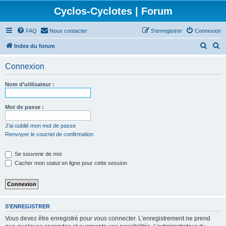
Cyclos-Cyclotes | Forum
FAQ
Nous contacter
S’enregistrer
Connexion
R
R
Index du forum
e
e
Connexion
c
c
h
h
Nom d’utilisateur :
e
e
r
r
Mot de passe :
c
c
J’ai oublié mon mot de passe
h
h
Renvoyer le courriel de confirmation
e
e
Se souvenir de moi
r
r
Cacher mon statut en ligne pour cette session
S’ENREGISTRER
Vous devez être enregistré pour vous connecter. L’enregistrement ne prend