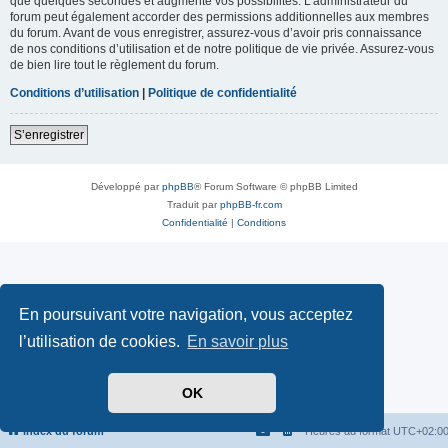
que quelques secondes et augmente vos possibilités. L’administrateur du
forum peut également accorder des permissions additionnelles aux membres
du forum. Avant de vous enregistrer, assurez-vous d’avoir pris connaissance
de nos conditions d’utilisation et de notre politique de vie privée. Assurez-vous
de bien lire tout le règlement du forum.
Conditions d’utilisation
|
Politique de confidentialité
S’enregistrer
Développé par
phpBB
® Forum Software © phpBB Limited
Traduit par
phpBB-fr.com
Confidentialité
|
Conditions
En poursuivant votre navigation, vous acceptez
l’utilisation de cookies.
En savoir plus
OK
Index du forum
Heures au format
UTC+02:0