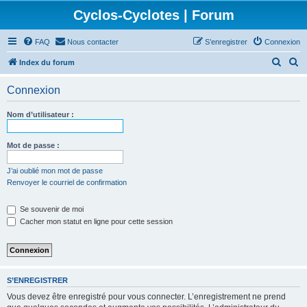
Cyclos-Cyclotes | Forum
FAQ
Nous contacter
S’enregistrer
Connexion
R
R
Index du forum
e
e
Connexion
c
c
h
h
Nom d’utilisateur :
e
e
r
r
Mot de passe :
c
c
J’ai oublié mon mot de passe
h
h
Renvoyer le courriel de confirmation
e
e
Se souvenir de moi
r
r
Cacher mon statut en ligne pour cette session
S’ENREGISTRER
Vous devez être enregistré pour vous connecter. L’enregistrement ne prend