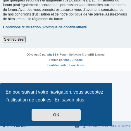
que quelques secondes et augmente vos possibilités. L’administrateur du
forum peut également accorder des permissions additionnelles aux membres
du forum. Avant de vous enregistrer, assurez-vous d’avoir pris connaissance
de nos conditions d’utilisation et de notre politique de vie privée. Assurez-vous
de bien lire tout le règlement du forum.
Conditions d’utilisation
|
Politique de confidentialité
S’enregistrer
Développé par
phpBB
® Forum Software © phpBB Limited
Traduit par
phpBB-fr.com
Confidentialité
|
Conditions
En poursuivant votre navigation, vous acceptez
l’utilisation de cookies.
En savoir plus
OK
Index du forum
Heures au format
UTC+02:0