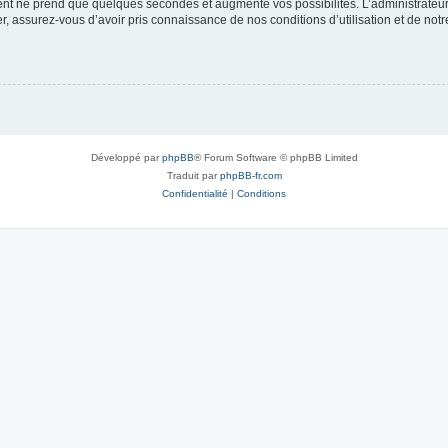
ment ne prend que quelques secondes et augmente vos possibilités. L’administrate
 assurez-vous d’avoir pris connaissance de nos conditions d’utilisation et de notre 
Développé par
phpBB
® Forum Software © phpBB Limited
Traduit par
phpBB-fr.com
Confidentialité
|
Conditions