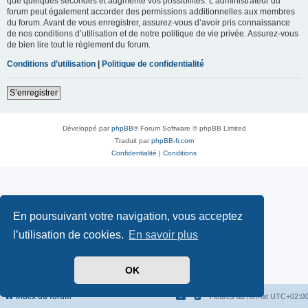
que quelques secondes et augmente vos possibilités. L’administrateur du
forum peut également accorder des permissions additionnelles aux membres
du forum. Avant de vous enregistrer, assurez-vous d’avoir pris connaissance
de nos conditions d’utilisation et de notre politique de vie privée. Assurez-vous
de bien lire tout le règlement du forum.
Conditions d’utilisation
|
Politique de confidentialité
S’enregistrer
Développé par
phpBB
® Forum Software © phpBB Limited
Traduit par
phpBB-fr.com
Confidentialité
|
Conditions
En poursuivant votre navigation, vous acceptez
l’utilisation de cookies.
En savoir plus
OK
Index du forum
Heures au format
UTC+02:0