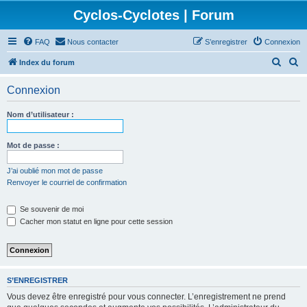
Cyclos-Cyclotes | Forum
FAQ
Nous contacter
S’enregistrer
Connexion
R
R
Index du forum
e
e
Connexion
c
c
h
h
Nom d’utilisateur :
e
e
r
r
Mot de passe :
c
c
J’ai oublié mon mot de passe
h
h
Renvoyer le courriel de confirmation
e
e
Se souvenir de moi
r
r
Cacher mon statut en ligne pour cette session
S’ENREGISTRER
Vous devez être enregistré pour vous connecter. L’enregistrement ne prend