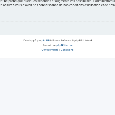
ment ne prend que quelques secondes et augmente vos possibilités. L’administrate
 assurez-vous d’avoir pris connaissance de nos conditions d’utilisation et de notre 
Développé par
phpBB
® Forum Software © phpBB Limited
Traduit par
phpBB-fr.com
Confidentialité
|
Conditions