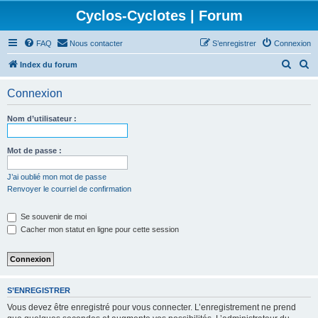
Cyclos-Cyclotes | Forum
FAQ
Nous contacter
S’enregistrer
Connexion
R
R
Index du forum
e
e
Connexion
c
c
h
h
Nom d’utilisateur :
e
e
r
r
Mot de passe :
c
c
J’ai oublié mon mot de passe
h
h
Renvoyer le courriel de confirmation
e
e
Se souvenir de moi
r
r
Cacher mon statut en ligne pour cette session
S’ENREGISTRER
Vous devez être enregistré pour vous connecter. L’enregistrement ne prend