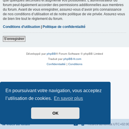
que quelques secondes et augmente vos possibilités. L’administrateur du
forum peut également accorder des permissions additionnelles aux membres
du forum. Avant de vous enregistrer, assurez-vous d’avoir pris connaissance
de nos conditions d’utilisation et de notre politique de vie privée. Assurez-vous
de bien lire tout le règlement du forum.
Conditions d’utilisation
|
Politique de confidentialité
S’enregistrer
Développé par
phpBB
® Forum Software © phpBB Limited
Traduit par
phpBB-fr.com
Confidentialité
|
Conditions
En poursuivant votre navigation, vous acceptez
l’utilisation de cookies.
En savoir plus
OK
Index du forum
Heures au format
UTC+02:0