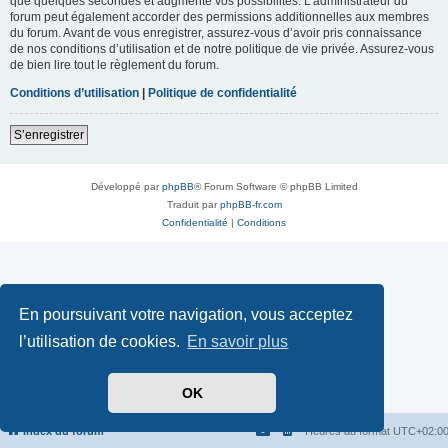
que quelques secondes et augmente vos possibilités. L’administrateur du
forum peut également accorder des permissions additionnelles aux membres
du forum. Avant de vous enregistrer, assurez-vous d’avoir pris connaissance
de nos conditions d’utilisation et de notre politique de vie privée. Assurez-vous
de bien lire tout le règlement du forum.
Conditions d’utilisation
|
Politique de confidentialité
S’enregistrer
Développé par
phpBB
® Forum Software © phpBB Limited
Traduit par
phpBB-fr.com
Confidentialité
|
Conditions
En poursuivant votre navigation, vous acceptez
l’utilisation de cookies.
En savoir plus
OK
Index du forum
Heures au format
UTC+02:0