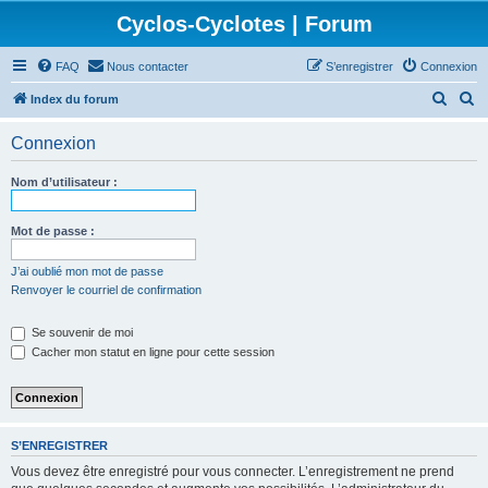
Cyclos-Cyclotes | Forum
FAQ
Nous contacter
S’enregistrer
Connexion
R
R
Index du forum
e
e
Connexion
c
c
h
h
Nom d’utilisateur :
e
e
r
r
Mot de passe :
c
c
J’ai oublié mon mot de passe
h
h
Renvoyer le courriel de confirmation
e
e
Se souvenir de moi
r
r
Cacher mon statut en ligne pour cette session
S’ENREGISTRER
Vous devez être enregistré pour vous connecter. L’enregistrement ne prend