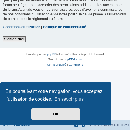
que quelques secondes et augmente vos possibilités. L’administrateur du
forum peut également accorder des permissions additionnelles aux membres
du forum. Avant de vous enregistrer, assurez-vous d’avoir pris connaissance
de nos conditions d’utilisation et de notre politique de vie privée. Assurez-vous
de bien lire tout le règlement du forum.
Conditions d’utilisation
|
Politique de confidentialité
S’enregistrer
Développé par
phpBB
® Forum Software © phpBB Limited
Traduit par
phpBB-fr.com
Confidentialité
|
Conditions
En poursuivant votre navigation, vous acceptez
l’utilisation de cookies.
En savoir plus
OK
Index du forum
Heures au format
UTC+02:0