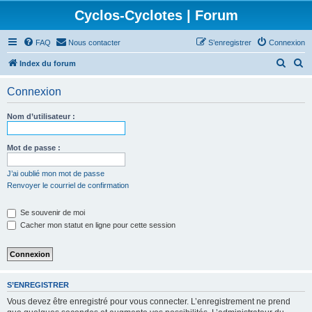
Cyclos-Cyclotes | Forum
FAQ
Nous contacter
S’enregistrer
Connexion
R
R
Index du forum
e
e
Connexion
c
c
h
h
Nom d’utilisateur :
e
e
r
r
Mot de passe :
c
c
J’ai oublié mon mot de passe
h
h
Renvoyer le courriel de confirmation
e
e
Se souvenir de moi
r
r
Cacher mon statut en ligne pour cette session
S’ENREGISTRER
Vous devez être enregistré pour vous connecter. L’enregistrement ne prend