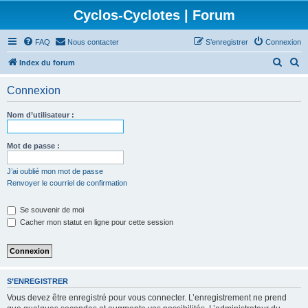
Cyclos-Cyclotes | Forum
FAQ
Nous contacter
S’enregistrer
Connexion
R
R
Index du forum
e
e
Connexion
c
c
h
h
Nom d’utilisateur :
e
e
r
r
Mot de passe :
c
c
J’ai oublié mon mot de passe
h
h
Renvoyer le courriel de confirmation
e
e
Se souvenir de moi
r
r
Cacher mon statut en ligne pour cette session
S’ENREGISTRER
Vous devez être enregistré pour vous connecter. L’enregistrement ne prend