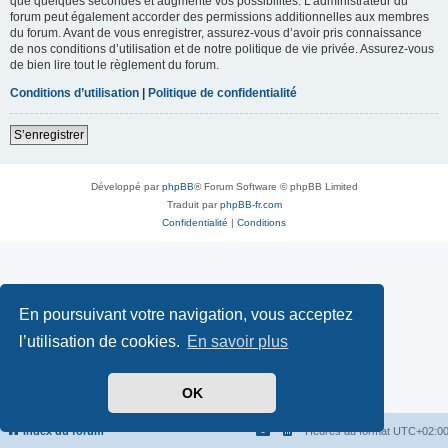
que quelques secondes et augmente vos possibilités. L’administrateur du
forum peut également accorder des permissions additionnelles aux membres
du forum. Avant de vous enregistrer, assurez-vous d’avoir pris connaissance
de nos conditions d’utilisation et de notre politique de vie privée. Assurez-vous
de bien lire tout le règlement du forum.
Conditions d’utilisation
|
Politique de confidentialité
S’enregistrer
Développé par
phpBB
® Forum Software © phpBB Limited
Traduit par
phpBB-fr.com
Confidentialité
|
Conditions
En poursuivant votre navigation, vous acceptez
l’utilisation de cookies.
En savoir plus
OK
Index du forum
Heures au format
UTC+02:0