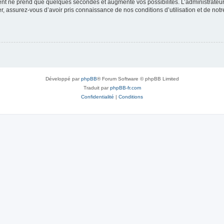
ment ne prend que quelques secondes et augmente vos possibilités. L’administrate
 assurez-vous d’avoir pris connaissance de nos conditions d’utilisation et de notre 
Développé par
phpBB
® Forum Software © phpBB Limited
Traduit par
phpBB-fr.com
Confidentialité
|
Conditions