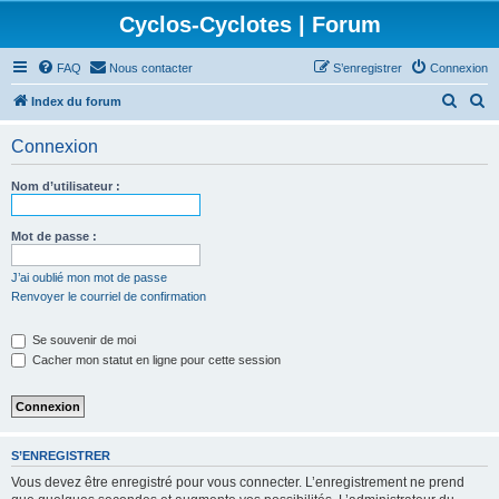
Cyclos-Cyclotes | Forum
FAQ
Nous contacter
S’enregistrer
Connexion
R
R
Index du forum
e
e
Connexion
c
c
h
h
Nom d’utilisateur :
e
e
r
r
Mot de passe :
c
c
J’ai oublié mon mot de passe
h
h
Renvoyer le courriel de confirmation
e
e
Se souvenir de moi
r
r
Cacher mon statut en ligne pour cette session
S’ENREGISTRER
Vous devez être enregistré pour vous connecter. L’enregistrement ne prend