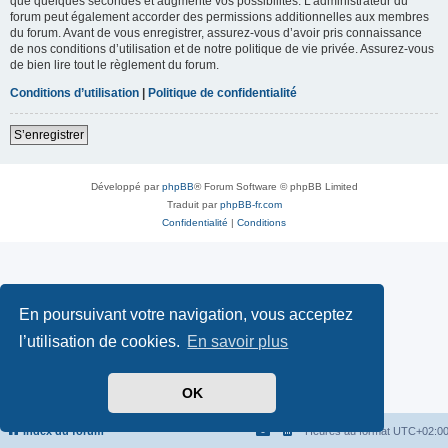
que quelques secondes et augmente vos possibilités. L’administrateur du
forum peut également accorder des permissions additionnelles aux membres
du forum. Avant de vous enregistrer, assurez-vous d’avoir pris connaissance
de nos conditions d’utilisation et de notre politique de vie privée. Assurez-vous
de bien lire tout le règlement du forum.
Conditions d’utilisation
|
Politique de confidentialité
S’enregistrer
Développé par
phpBB
® Forum Software © phpBB Limited
Traduit par
phpBB-fr.com
Confidentialité
|
Conditions
En poursuivant votre navigation, vous acceptez
l’utilisation de cookies.
En savoir plus
OK
Index du forum
Heures au format
UTC+02:0