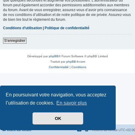
que quelques secondes et augmente vos possibilités. L’administrateur du
forum peut également accorder des permissions additionnelles aux membres
du forum. Avant de vous enregistrer, assurez-vous d’avoir pris connaissance
de nos conditions d’utilisation et de notre politique de vie privée. Assurez-vous
de bien lire tout le règlement du forum.
Conditions d’utilisation
|
Politique de confidentialité
S’enregistrer
Développé par
phpBB
® Forum Software © phpBB Limited
Traduit par
phpBB-fr.com
Confidentialité
|
Conditions
En poursuivant votre navigation, vous acceptez
l’utilisation de cookies.
En savoir plus
OK
Index du forum
Heures au format
UTC+02:0