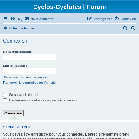
Cyclos-Cyclotes | Forum
FAQ
Nous contacter
S’enregistrer
Connexion
R
R
Index du forum
e
e
Connexion
c
c
h
h
Nom d’utilisateur :
e
e
r
r
Mot de passe :
c
c
J’ai oublié mon mot de passe
h
h
Renvoyer le courriel de confirmation
e
e
Se souvenir de moi
r
r
Cacher mon statut en ligne pour cette session
S’ENREGISTRER
Vous devez être enregistré pour vous connecter. L’enregistrement ne prend