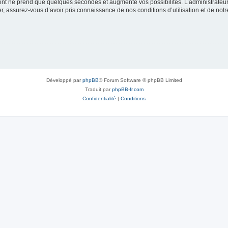
ment ne prend que quelques secondes et augmente vos possibilités. L’administrate
 assurez-vous d’avoir pris connaissance de nos conditions d’utilisation et de notre 
Développé par
phpBB
® Forum Software © phpBB Limited
Traduit par
phpBB-fr.com
Confidentialité
|
Conditions