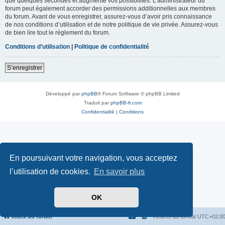
que quelques secondes et augmente vos possibilités. L’administrateur du
forum peut également accorder des permissions additionnelles aux membres
du forum. Avant de vous enregistrer, assurez-vous d’avoir pris connaissance
de nos conditions d’utilisation et de notre politique de vie privée. Assurez-vous
de bien lire tout le règlement du forum.
Conditions d’utilisation
|
Politique de confidentialité
S’enregistrer
Développé par
phpBB
® Forum Software © phpBB Limited
Traduit par
phpBB-fr.com
Confidentialité
|
Conditions
En poursuivant votre navigation, vous acceptez
l’utilisation de cookies.
En savoir plus
OK
Index du forum
Heures au format
UTC+02:0