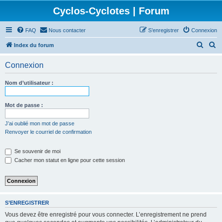
Cyclos-Cyclotes | Forum
FAQ
Nous contacter
S’enregistrer
Connexion
R
R
Index du forum
e
e
Connexion
c
c
h
h
Nom d’utilisateur :
e
e
r
r
Mot de passe :
c
c
J’ai oublié mon mot de passe
h
h
Renvoyer le courriel de confirmation
e
e
Se souvenir de moi
r
r
Cacher mon statut en ligne pour cette session
S’ENREGISTRER
Vous devez être enregistré pour vous connecter. L’enregistrement ne prend