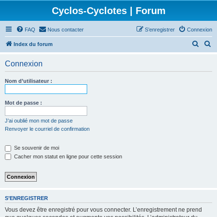
Cyclos-Cyclotes | Forum
FAQ
Nous contacter
S’enregistrer
Connexion
R
R
Index du forum
e
e
Connexion
c
c
h
h
Nom d’utilisateur :
e
e
r
r
Mot de passe :
c
c
J’ai oublié mon mot de passe
h
h
Renvoyer le courriel de confirmation
e
e
Se souvenir de moi
r
r
Cacher mon statut en ligne pour cette session
S’ENREGISTRER
Vous devez être enregistré pour vous connecter. L’enregistrement ne prend