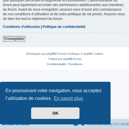
que quelques secondes et augmente vos possibilités. L’administrateur du
forum peut également accorder des permissions additionnelles aux membres
du forum. Avant de vous enregistrer, assurez-vous d’avoir pris connaissance
de nos conditions d’utilisation et de notre politique de vie privée. Assurez-vous
de bien lire tout le règlement du forum.
Conditions d’utilisation
|
Politique de confidentialité
S’enregistrer
Développé par
phpBB
® Forum Software © phpBB Limited
Traduit par
phpBB-fr.com
Confidentialité
|
Conditions
En poursuivant votre navigation, vous acceptez
l’utilisation de cookies.
En savoir plus
OK
Index du forum
Heures au format
UTC+02:0