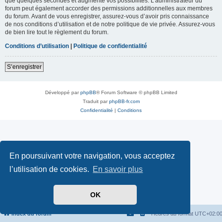
que quelques secondes et augmente vos possibilités. L’administrateur du
forum peut également accorder des permissions additionnelles aux membres
du forum. Avant de vous enregistrer, assurez-vous d’avoir pris connaissance
de nos conditions d’utilisation et de notre politique de vie privée. Assurez-vous
de bien lire tout le règlement du forum.
Conditions d’utilisation
|
Politique de confidentialité
S’enregistrer
Développé par
phpBB
® Forum Software © phpBB Limited
Traduit par
phpBB-fr.com
Confidentialité
|
Conditions
En poursuivant votre navigation, vous acceptez
l’utilisation de cookies.
En savoir plus
OK
Index du forum
Heures au format
UTC+02:0