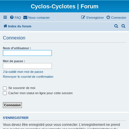
Cyclos-Cyclotes | Forum
FAQ
Nous contacter
S’enregistrer
Connexion
R
R
Index du forum
e
e
Connexion
c
c
h
h
Nom d’utilisateur :
e
e
r
r
Mot de passe :
c
c
J’ai oublié mon mot de passe
h
h
Renvoyer le courriel de confirmation
e
e
Se souvenir de moi
r
r
Cacher mon statut en ligne pour cette session
S’ENREGISTRER
Vous devez être enregistré pour vous connecter. L’enregistrement ne prend