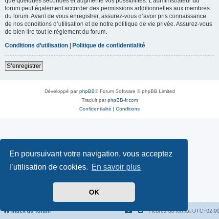
que quelques secondes et augmente vos possibilités. L’administrateur du
forum peut également accorder des permissions additionnelles aux membres
du forum. Avant de vous enregistrer, assurez-vous d’avoir pris connaissance
de nos conditions d’utilisation et de notre politique de vie privée. Assurez-vous
de bien lire tout le règlement du forum.
Conditions d’utilisation
|
Politique de confidentialité
S’enregistrer
Développé par
phpBB
® Forum Software © phpBB Limited
Traduit par
phpBB-fr.com
Confidentialité
|
Conditions
En poursuivant votre navigation, vous acceptez
l’utilisation de cookies.
En savoir plus
OK
Index du forum
Heures au format
UTC+02:0