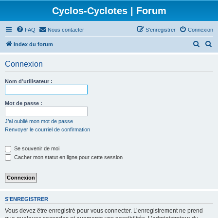
Cyclos-Cyclotes | Forum
FAQ
Nous contacter
S’enregistrer
Connexion
R
R
Index du forum
e
e
Connexion
c
c
h
h
Nom d’utilisateur :
e
e
r
r
Mot de passe :
c
c
J’ai oublié mon mot de passe
h
h
Renvoyer le courriel de confirmation
e
e
Se souvenir de moi
r
r
Cacher mon statut en ligne pour cette session
S’ENREGISTRER
Vous devez être enregistré pour vous connecter. L’enregistrement ne prend