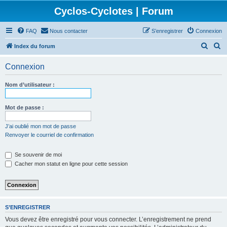
Cyclos-Cyclotes | Forum
FAQ
Nous contacter
S’enregistrer
Connexion
R
R
Index du forum
e
e
Connexion
c
c
h
h
Nom d’utilisateur :
e
e
r
r
Mot de passe :
c
c
J’ai oublié mon mot de passe
h
h
Renvoyer le courriel de confirmation
e
e
Se souvenir de moi
r
r
Cacher mon statut en ligne pour cette session
S’ENREGISTRER
Vous devez être enregistré pour vous connecter. L’enregistrement ne prend