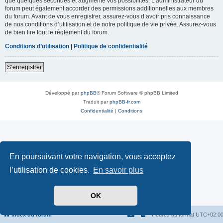
que quelques secondes et augmente vos possibilités. L’administrateur du
forum peut également accorder des permissions additionnelles aux membres
du forum. Avant de vous enregistrer, assurez-vous d’avoir pris connaissance
de nos conditions d’utilisation et de notre politique de vie privée. Assurez-vous
de bien lire tout le règlement du forum.
Conditions d’utilisation
|
Politique de confidentialité
S’enregistrer
Développé par
phpBB
® Forum Software © phpBB Limited
Traduit par
phpBB-fr.com
Confidentialité
|
Conditions
En poursuivant votre navigation, vous acceptez
l’utilisation de cookies.
En savoir plus
OK
Index du forum
Heures au format
UTC+02:0