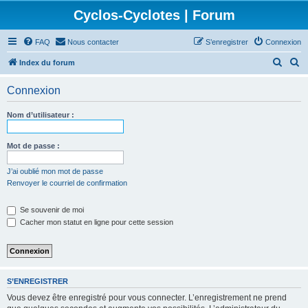
Cyclos-Cyclotes | Forum
FAQ
Nous contacter
S’enregistrer
Connexion
R
R
Index du forum
e
e
Connexion
c
c
h
h
Nom d’utilisateur :
e
e
r
r
Mot de passe :
c
c
J’ai oublié mon mot de passe
h
h
Renvoyer le courriel de confirmation
e
e
Se souvenir de moi
r
r
Cacher mon statut en ligne pour cette session
S’ENREGISTRER
Vous devez être enregistré pour vous connecter. L’enregistrement ne prend