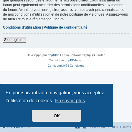
que quelques secondes et augmente vos possibilités. L’administrateur du
forum peut également accorder des permissions additionnelles aux membres
du forum. Avant de vous enregistrer, assurez-vous d’avoir pris connaissance
de nos conditions d’utilisation et de notre politique de vie privée. Assurez-vous
de bien lire tout le règlement du forum.
Conditions d’utilisation
|
Politique de confidentialité
S’enregistrer
Développé par
phpBB
® Forum Software © phpBB Limited
Traduit par
phpBB-fr.com
Confidentialité
|
Conditions
En poursuivant votre navigation, vous acceptez
l’utilisation de cookies.
En savoir plus
OK
Index du forum
Heures au format
UTC+02:0