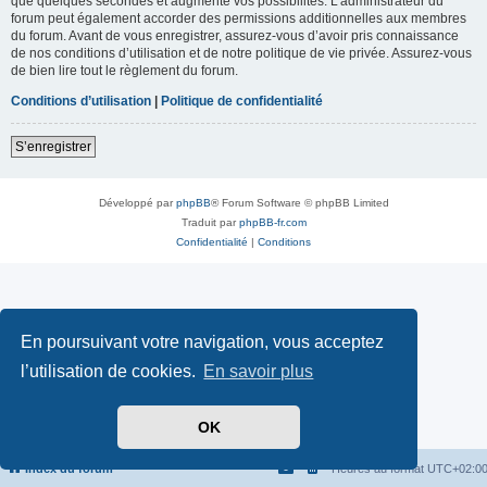
que quelques secondes et augmente vos possibilités. L’administrateur du
forum peut également accorder des permissions additionnelles aux membres
du forum. Avant de vous enregistrer, assurez-vous d’avoir pris connaissance
de nos conditions d’utilisation et de notre politique de vie privée. Assurez-vous
de bien lire tout le règlement du forum.
Conditions d’utilisation
|
Politique de confidentialité
S’enregistrer
Développé par
phpBB
® Forum Software © phpBB Limited
Traduit par
phpBB-fr.com
Confidentialité
|
Conditions
En poursuivant votre navigation, vous acceptez
l’utilisation de cookies.
En savoir plus
OK
Index du forum
Heures au format
UTC+02:0