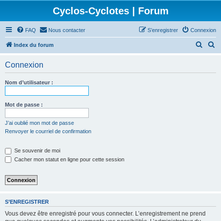
Cyclos-Cyclotes | Forum
FAQ
Nous contacter
S’enregistrer
Connexion
R
R
Index du forum
e
e
Connexion
c
c
h
h
Nom d’utilisateur :
e
e
r
r
Mot de passe :
c
c
J’ai oublié mon mot de passe
h
h
Renvoyer le courriel de confirmation
e
e
Se souvenir de moi
r
r
Cacher mon statut en ligne pour cette session
S’ENREGISTRER
Vous devez être enregistré pour vous connecter. L’enregistrement ne prend