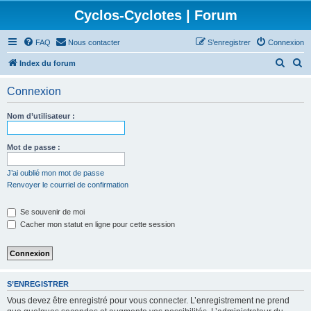
Cyclos-Cyclotes | Forum
FAQ
Nous contacter
S’enregistrer
Connexion
R
R
Index du forum
e
e
Connexion
c
c
h
h
Nom d’utilisateur :
e
e
r
r
Mot de passe :
c
c
J’ai oublié mon mot de passe
h
h
Renvoyer le courriel de confirmation
e
e
Se souvenir de moi
r
r
Cacher mon statut en ligne pour cette session
S’ENREGISTRER
Vous devez être enregistré pour vous connecter. L’enregistrement ne prend