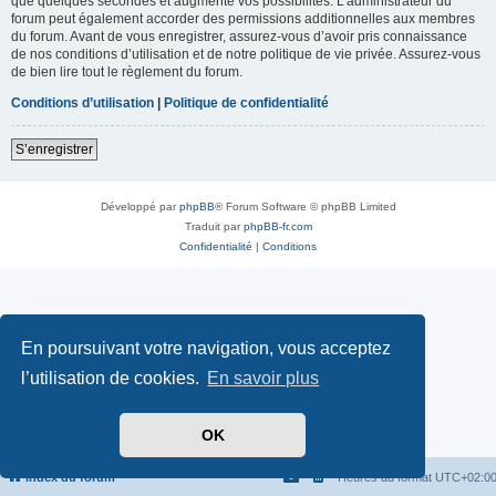
que quelques secondes et augmente vos possibilités. L’administrateur du
forum peut également accorder des permissions additionnelles aux membres
du forum. Avant de vous enregistrer, assurez-vous d’avoir pris connaissance
de nos conditions d’utilisation et de notre politique de vie privée. Assurez-vous
de bien lire tout le règlement du forum.
Conditions d’utilisation
|
Politique de confidentialité
S’enregistrer
Développé par
phpBB
® Forum Software © phpBB Limited
Traduit par
phpBB-fr.com
Confidentialité
|
Conditions
En poursuivant votre navigation, vous acceptez
l’utilisation de cookies.
En savoir plus
OK
Index du forum
Heures au format
UTC+02:0