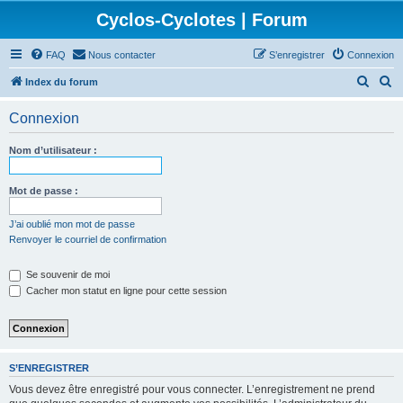
Cyclos-Cyclotes | Forum
FAQ
Nous contacter
S’enregistrer
Connexion
R
R
Index du forum
e
e
Connexion
c
c
h
h
Nom d’utilisateur :
e
e
r
r
Mot de passe :
c
c
J’ai oublié mon mot de passe
h
h
Renvoyer le courriel de confirmation
e
e
Se souvenir de moi
r
r
Cacher mon statut en ligne pour cette session
S’ENREGISTRER
Vous devez être enregistré pour vous connecter. L’enregistrement ne prend