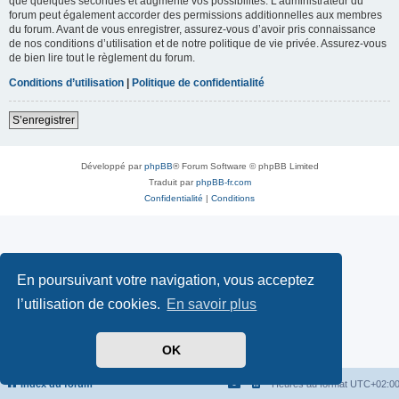
que quelques secondes et augmente vos possibilités. L’administrateur du
forum peut également accorder des permissions additionnelles aux membres
du forum. Avant de vous enregistrer, assurez-vous d’avoir pris connaissance
de nos conditions d’utilisation et de notre politique de vie privée. Assurez-vous
de bien lire tout le règlement du forum.
Conditions d’utilisation
|
Politique de confidentialité
S’enregistrer
Développé par
phpBB
® Forum Software © phpBB Limited
Traduit par
phpBB-fr.com
Confidentialité
|
Conditions
En poursuivant votre navigation, vous acceptez
l’utilisation de cookies.
En savoir plus
OK
Index du forum
Heures au format
UTC+02:0