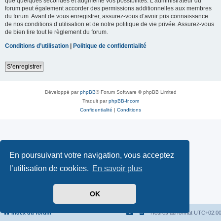
que quelques secondes et augmente vos possibilités. L’administrateur du
forum peut également accorder des permissions additionnelles aux membres
du forum. Avant de vous enregistrer, assurez-vous d’avoir pris connaissance
de nos conditions d’utilisation et de notre politique de vie privée. Assurez-vous
de bien lire tout le règlement du forum.
Conditions d’utilisation
|
Politique de confidentialité
S’enregistrer
Développé par
phpBB
® Forum Software © phpBB Limited
Traduit par
phpBB-fr.com
Confidentialité
|
Conditions
En poursuivant votre navigation, vous acceptez
l’utilisation de cookies.
En savoir plus
OK
Index du forum
Heures au format
UTC+02:0