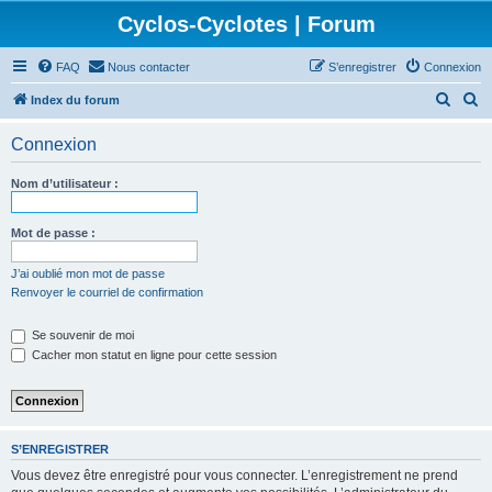
Cyclos-Cyclotes | Forum
FAQ
Nous contacter
S’enregistrer
Connexion
R
R
Index du forum
e
e
Connexion
c
c
h
h
Nom d’utilisateur :
e
e
r
r
Mot de passe :
c
c
J’ai oublié mon mot de passe
h
h
Renvoyer le courriel de confirmation
e
e
Se souvenir de moi
r
r
Cacher mon statut en ligne pour cette session
S’ENREGISTRER
Vous devez être enregistré pour vous connecter. L’enregistrement ne prend