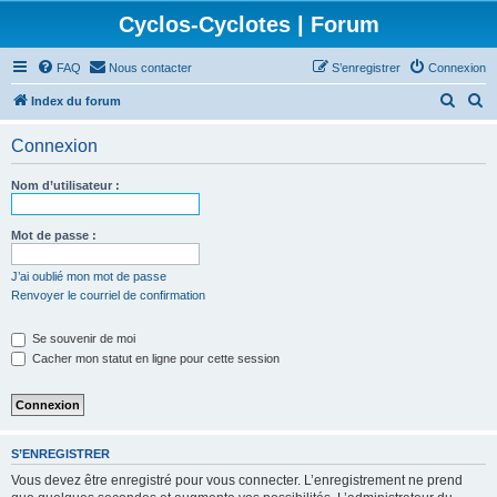
Cyclos-Cyclotes | Forum
FAQ
Nous contacter
S’enregistrer
Connexion
R
R
Index du forum
e
e
Connexion
c
c
h
h
Nom d’utilisateur :
e
e
r
r
Mot de passe :
c
c
J’ai oublié mon mot de passe
h
h
Renvoyer le courriel de confirmation
e
e
Se souvenir de moi
r
r
Cacher mon statut en ligne pour cette session
S’ENREGISTRER
Vous devez être enregistré pour vous connecter. L’enregistrement ne prend