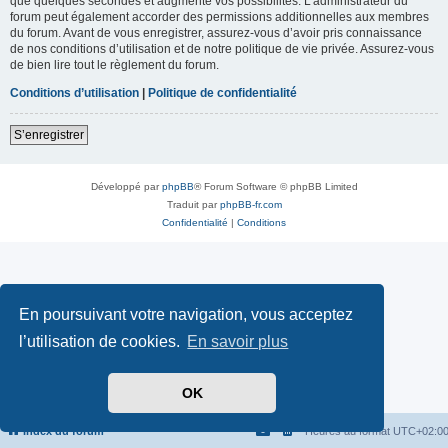
que quelques secondes et augmente vos possibilités. L’administrateur du
forum peut également accorder des permissions additionnelles aux membres
du forum. Avant de vous enregistrer, assurez-vous d’avoir pris connaissance
de nos conditions d’utilisation et de notre politique de vie privée. Assurez-vous
de bien lire tout le règlement du forum.
Conditions d’utilisation
|
Politique de confidentialité
S’enregistrer
Développé par
phpBB
® Forum Software © phpBB Limited
Traduit par
phpBB-fr.com
Confidentialité
|
Conditions
En poursuivant votre navigation, vous acceptez
l’utilisation de cookies.
En savoir plus
OK
Index du forum
Heures au format
UTC+02:0