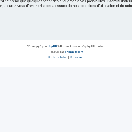
ment ne prend que quelques secondes et augmente vos possibilités. L’administrate
 assurez-vous d’avoir pris connaissance de nos conditions d’utilisation et de notre 
Développé par
phpBB
® Forum Software © phpBB Limited
Traduit par
phpBB-fr.com
Confidentialité
|
Conditions