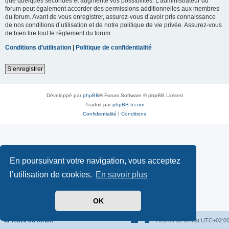
que quelques secondes et augmente vos possibilités. L’administrateur du
forum peut également accorder des permissions additionnelles aux membres
du forum. Avant de vous enregistrer, assurez-vous d’avoir pris connaissance
de nos conditions d’utilisation et de notre politique de vie privée. Assurez-vous
de bien lire tout le règlement du forum.
Conditions d’utilisation
|
Politique de confidentialité
S’enregistrer
Développé par
phpBB
® Forum Software © phpBB Limited
Traduit par
phpBB-fr.com
Confidentialité
|
Conditions
En poursuivant votre navigation, vous acceptez
l’utilisation de cookies.
En savoir plus
OK
Index du forum
Heures au format
UTC+02:0