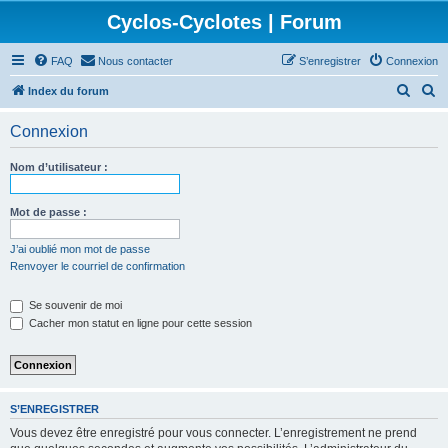
Cyclos-Cyclotes | Forum
FAQ
Nous contacter
S’enregistrer
Connexion
R
R
Index du forum
e
e
Connexion
c
c
h
h
Nom d’utilisateur :
e
e
r
r
Mot de passe :
c
c
J’ai oublié mon mot de passe
h
h
Renvoyer le courriel de confirmation
e
e
Se souvenir de moi
r
r
Cacher mon statut en ligne pour cette session
S’ENREGISTRER
Vous devez être enregistré pour vous connecter. L’enregistrement ne prend