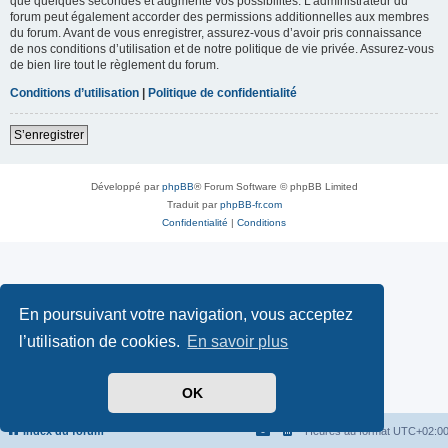
que quelques secondes et augmente vos possibilités. L’administrateur du
forum peut également accorder des permissions additionnelles aux membres
du forum. Avant de vous enregistrer, assurez-vous d’avoir pris connaissance
de nos conditions d’utilisation et de notre politique de vie privée. Assurez-vous
de bien lire tout le règlement du forum.
Conditions d’utilisation
|
Politique de confidentialité
S’enregistrer
Développé par
phpBB
® Forum Software © phpBB Limited
Traduit par
phpBB-fr.com
Confidentialité
|
Conditions
En poursuivant votre navigation, vous acceptez
l’utilisation de cookies.
En savoir plus
OK
Index du forum
Heures au format
UTC+02:0