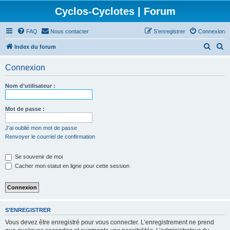
Cyclos-Cyclotes | Forum
FAQ
Nous contacter
S’enregistrer
Connexion
R
R
Index du forum
e
e
Connexion
c
c
h
h
Nom d’utilisateur :
e
e
r
r
Mot de passe :
c
c
J’ai oublié mon mot de passe
h
h
Renvoyer le courriel de confirmation
e
e
Se souvenir de moi
r
r
Cacher mon statut en ligne pour cette session
S’ENREGISTRER
Vous devez être enregistré pour vous connecter. L’enregistrement ne prend