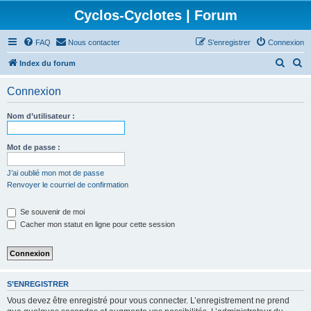
Cyclos-Cyclotes | Forum
FAQ
Nous contacter
S’enregistrer
Connexion
R
R
Index du forum
e
e
Connexion
c
c
h
h
Nom d’utilisateur :
e
e
r
r
Mot de passe :
c
c
J’ai oublié mon mot de passe
h
h
Renvoyer le courriel de confirmation
e
e
Se souvenir de moi
r
r
Cacher mon statut en ligne pour cette session
S’ENREGISTRER
Vous devez être enregistré pour vous connecter. L’enregistrement ne prend