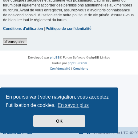
que quelques secondes et augmente vos possibilités. L’administrateur du
forum peut également accorder des permissions additionnelles aux membres
du forum. Avant de vous enregistrer, assurez-vous d’avoir pris connaissance
de nos conditions d’utilisation et de notre politique de vie privée. Assurez-vous
de bien lire tout le règlement du forum.
Conditions d’utilisation
|
Politique de confidentialité
S’enregistrer
Développé par
phpBB
® Forum Software © phpBB Limited
Traduit par
phpBB-fr.com
Confidentialité
|
Conditions
En poursuivant votre navigation, vous acceptez
l’utilisation de cookies.
En savoir plus
OK
Index du forum
Heures au format
UTC+02:0