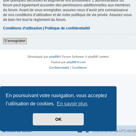
que quelques secondes et augmente vos possibilités. L’administrateur du
forum peut également accorder des permissions additionnelles aux membres
du forum. Avant de vous enregistrer, assurez-vous d’avoir pris connaissance
de nos conditions d’utilisation et de notre politique de vie privée. Assurez-vous
de bien lire tout le règlement du forum.
Conditions d’utilisation
|
Politique de confidentialité
S’enregistrer
Développé par
phpBB
® Forum Software © phpBB Limited
Traduit par
phpBB-fr.com
Confidentialité
|
Conditions
En poursuivant votre navigation, vous acceptez
l’utilisation de cookies.
En savoir plus
OK
Index du forum
Heures au format
UTC+02:0