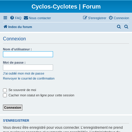
Cyclos-Cyclotes | Forum
FAQ
Nous contacter
S’enregistrer
Connexion
R
R
Index du forum
e
e
Connexion
c
c
h
h
Nom d’utilisateur :
e
e
r
r
Mot de passe :
c
c
J’ai oublié mon mot de passe
h
h
Renvoyer le courriel de confirmation
e
e
Se souvenir de moi
r
r
Cacher mon statut en ligne pour cette session
S’ENREGISTRER
Vous devez être enregistré pour vous connecter. L’enregistrement ne prend