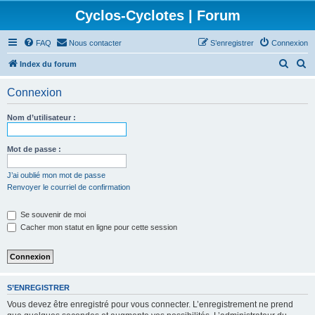
Cyclos-Cyclotes | Forum
FAQ
Nous contacter
S’enregistrer
Connexion
R
R
Index du forum
e
e
Connexion
c
c
h
h
Nom d’utilisateur :
e
e
r
r
Mot de passe :
c
c
J’ai oublié mon mot de passe
h
h
Renvoyer le courriel de confirmation
e
e
Se souvenir de moi
r
r
Cacher mon statut en ligne pour cette session
S’ENREGISTRER
Vous devez être enregistré pour vous connecter. L’enregistrement ne prend