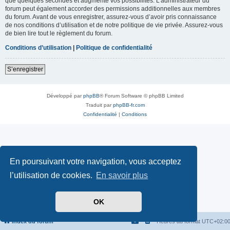
que quelques secondes et augmente vos possibilités. L’administrateur du
forum peut également accorder des permissions additionnelles aux membres
du forum. Avant de vous enregistrer, assurez-vous d’avoir pris connaissance
de nos conditions d’utilisation et de notre politique de vie privée. Assurez-vous
de bien lire tout le règlement du forum.
Conditions d’utilisation
|
Politique de confidentialité
S’enregistrer
Développé par
phpBB
® Forum Software © phpBB Limited
Traduit par
phpBB-fr.com
Confidentialité
|
Conditions
En poursuivant votre navigation, vous acceptez
l’utilisation de cookies.
En savoir plus
OK
Index du forum
Heures au format
UTC+02:0