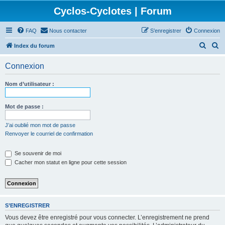
Cyclos-Cyclotes | Forum
FAQ
Nous contacter
S’enregistrer
Connexion
R
R
Index du forum
e
e
Connexion
c
c
h
h
Nom d’utilisateur :
e
e
r
r
Mot de passe :
c
c
J’ai oublié mon mot de passe
h
h
Renvoyer le courriel de confirmation
e
e
Se souvenir de moi
r
r
Cacher mon statut en ligne pour cette session
S’ENREGISTRER
Vous devez être enregistré pour vous connecter. L’enregistrement ne prend