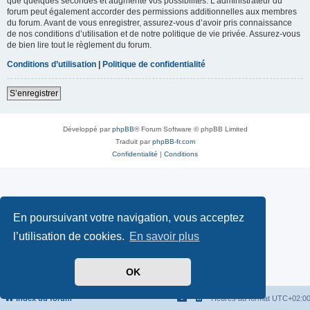
que quelques secondes et augmente vos possibilités. L’administrateur du
forum peut également accorder des permissions additionnelles aux membres
du forum. Avant de vous enregistrer, assurez-vous d’avoir pris connaissance
de nos conditions d’utilisation et de notre politique de vie privée. Assurez-vous
de bien lire tout le règlement du forum.
Conditions d’utilisation
|
Politique de confidentialité
S’enregistrer
Développé par
phpBB
® Forum Software © phpBB Limited
Traduit par
phpBB-fr.com
Confidentialité
|
Conditions
En poursuivant votre navigation, vous acceptez
l’utilisation de cookies.
En savoir plus
OK
Index du forum
Heures au format
UTC+02:0