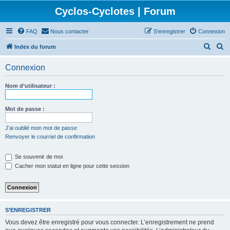
Cyclos-Cyclotes | Forum
FAQ
Nous contacter
S’enregistrer
Connexion
R
R
Index du forum
e
e
Connexion
c
c
h
h
Nom d’utilisateur :
e
e
r
r
Mot de passe :
c
c
J’ai oublié mon mot de passe
h
h
Renvoyer le courriel de confirmation
e
e
Se souvenir de moi
r
r
Cacher mon statut en ligne pour cette session
S’ENREGISTRER
Vous devez être enregistré pour vous connecter. L’enregistrement ne prend