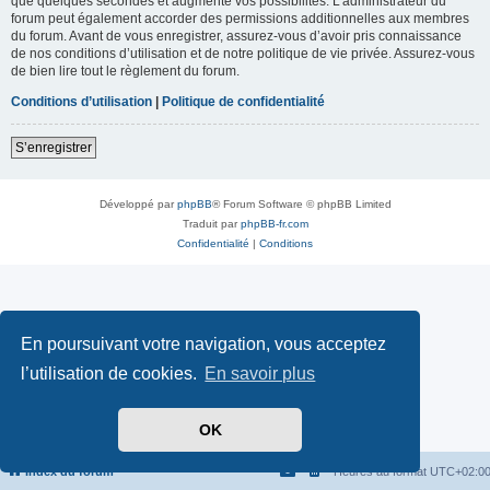
que quelques secondes et augmente vos possibilités. L’administrateur du
forum peut également accorder des permissions additionnelles aux membres
du forum. Avant de vous enregistrer, assurez-vous d’avoir pris connaissance
de nos conditions d’utilisation et de notre politique de vie privée. Assurez-vous
de bien lire tout le règlement du forum.
Conditions d’utilisation
|
Politique de confidentialité
S’enregistrer
Développé par
phpBB
® Forum Software © phpBB Limited
Traduit par
phpBB-fr.com
Confidentialité
|
Conditions
En poursuivant votre navigation, vous acceptez
l’utilisation de cookies.
En savoir plus
OK
Index du forum
Heures au format
UTC+02:0