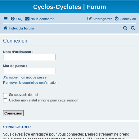
Cyclos-Cyclotes | Forum
FAQ
Nous contacter
S’enregistrer
Connexion
R
R
Index du forum
e
e
Connexion
c
c
h
h
Nom d’utilisateur :
e
e
r
r
Mot de passe :
c
c
J’ai oublié mon mot de passe
h
h
Renvoyer le courriel de confirmation
e
e
Se souvenir de moi
r
r
Cacher mon statut en ligne pour cette session
S’ENREGISTRER
Vous devez être enregistré pour vous connecter. L’enregistrement ne prend