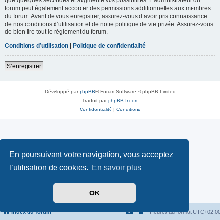
que quelques secondes et augmente vos possibilités. L’administrateur du
forum peut également accorder des permissions additionnelles aux membres
du forum. Avant de vous enregistrer, assurez-vous d’avoir pris connaissance
de nos conditions d’utilisation et de notre politique de vie privée. Assurez-vous
de bien lire tout le règlement du forum.
Conditions d’utilisation
|
Politique de confidentialité
S’enregistrer
Développé par
phpBB
® Forum Software © phpBB Limited
Traduit par
phpBB-fr.com
Confidentialité
|
Conditions
En poursuivant votre navigation, vous acceptez
l’utilisation de cookies.
En savoir plus
OK
Index du forum
Heures au format
UTC+02:0