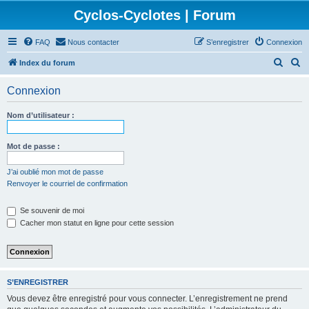
Cyclos-Cyclotes | Forum
FAQ
Nous contacter
S’enregistrer
Connexion
R
R
Index du forum
e
e
Connexion
c
c
h
h
Nom d’utilisateur :
e
e
r
r
Mot de passe :
c
c
J’ai oublié mon mot de passe
h
h
Renvoyer le courriel de confirmation
e
e
Se souvenir de moi
r
r
Cacher mon statut en ligne pour cette session
S’ENREGISTRER
Vous devez être enregistré pour vous connecter. L’enregistrement ne prend