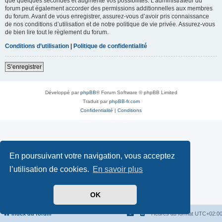
que quelques secondes et augmente vos possibilités. L’administrateur du
forum peut également accorder des permissions additionnelles aux membres
du forum. Avant de vous enregistrer, assurez-vous d’avoir pris connaissance
de nos conditions d’utilisation et de notre politique de vie privée. Assurez-vous
de bien lire tout le règlement du forum.
Conditions d’utilisation
|
Politique de confidentialité
S’enregistrer
Développé par
phpBB
® Forum Software © phpBB Limited
Traduit par
phpBB-fr.com
Confidentialité
|
Conditions
En poursuivant votre navigation, vous acceptez
l’utilisation de cookies.
En savoir plus
OK
Index du forum
Heures au format
UTC+02:0