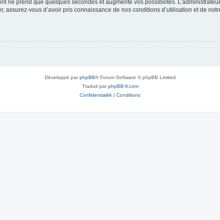
ment ne prend que quelques secondes et augmente vos possibilités. L’administrate
 assurez-vous d’avoir pris connaissance de nos conditions d’utilisation et de notre 
Développé par
phpBB
® Forum Software © phpBB Limited
Traduit par
phpBB-fr.com
Confidentialité
|
Conditions