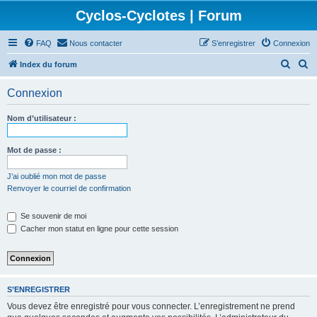
Cyclos-Cyclotes | Forum
FAQ
Nous contacter
S’enregistrer
Connexion
R
R
Index du forum
e
e
Connexion
c
c
h
h
Nom d’utilisateur :
e
e
r
r
Mot de passe :
c
c
J’ai oublié mon mot de passe
h
h
Renvoyer le courriel de confirmation
e
e
Se souvenir de moi
r
r
Cacher mon statut en ligne pour cette session
S’ENREGISTRER
Vous devez être enregistré pour vous connecter. L’enregistrement ne prend