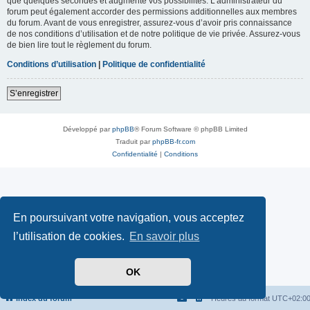
que quelques secondes et augmente vos possibilités. L’administrateur du
forum peut également accorder des permissions additionnelles aux membres
du forum. Avant de vous enregistrer, assurez-vous d’avoir pris connaissance
de nos conditions d’utilisation et de notre politique de vie privée. Assurez-vous
de bien lire tout le règlement du forum.
Conditions d’utilisation
|
Politique de confidentialité
S’enregistrer
Développé par
phpBB
® Forum Software © phpBB Limited
Traduit par
phpBB-fr.com
Confidentialité
|
Conditions
En poursuivant votre navigation, vous acceptez
l’utilisation de cookies.
En savoir plus
OK
Index du forum
Heures au format
UTC+02:0