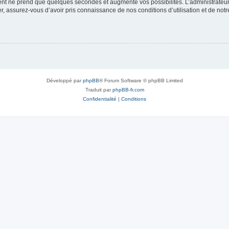
ment ne prend que quelques secondes et augmente vos possibilités. L’administrate
 assurez-vous d’avoir pris connaissance de nos conditions d’utilisation et de notre 
Développé par
phpBB
® Forum Software © phpBB Limited
Traduit par
phpBB-fr.com
Confidentialité
|
Conditions