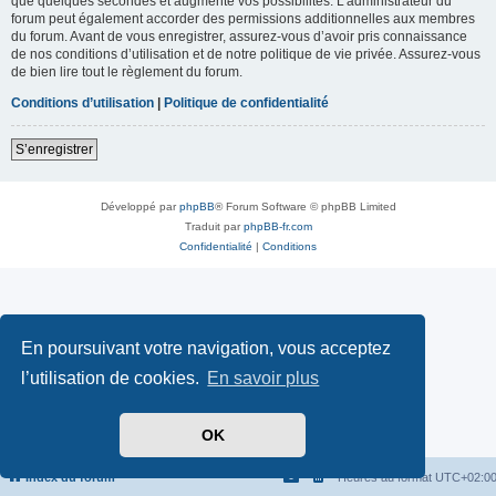
que quelques secondes et augmente vos possibilités. L’administrateur du
forum peut également accorder des permissions additionnelles aux membres
du forum. Avant de vous enregistrer, assurez-vous d’avoir pris connaissance
de nos conditions d’utilisation et de notre politique de vie privée. Assurez-vous
de bien lire tout le règlement du forum.
Conditions d’utilisation
|
Politique de confidentialité
S’enregistrer
Développé par
phpBB
® Forum Software © phpBB Limited
Traduit par
phpBB-fr.com
Confidentialité
|
Conditions
En poursuivant votre navigation, vous acceptez
l’utilisation de cookies.
En savoir plus
OK
Index du forum
Heures au format
UTC+02:0