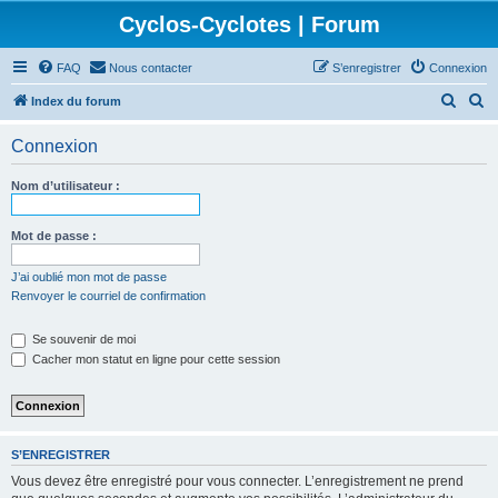
Cyclos-Cyclotes | Forum
FAQ
Nous contacter
S’enregistrer
Connexion
R
R
Index du forum
e
e
Connexion
c
c
h
h
Nom d’utilisateur :
e
e
r
r
Mot de passe :
c
c
J’ai oublié mon mot de passe
h
h
Renvoyer le courriel de confirmation
e
e
Se souvenir de moi
r
r
Cacher mon statut en ligne pour cette session
S’ENREGISTRER
Vous devez être enregistré pour vous connecter. L’enregistrement ne prend