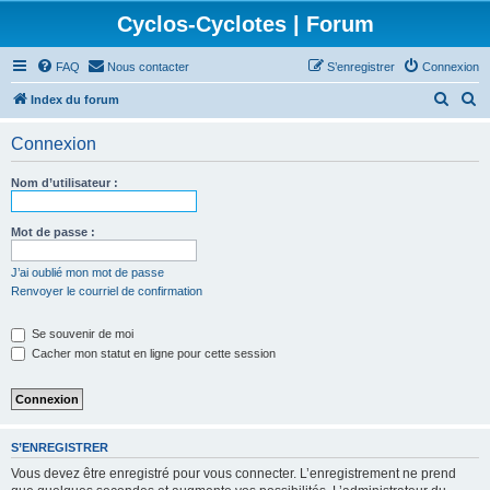
Cyclos-Cyclotes | Forum
FAQ
Nous contacter
S’enregistrer
Connexion
R
R
Index du forum
e
e
Connexion
c
c
h
h
Nom d’utilisateur :
e
e
r
r
Mot de passe :
c
c
J’ai oublié mon mot de passe
h
h
Renvoyer le courriel de confirmation
e
e
Se souvenir de moi
r
r
Cacher mon statut en ligne pour cette session
S’ENREGISTRER
Vous devez être enregistré pour vous connecter. L’enregistrement ne prend