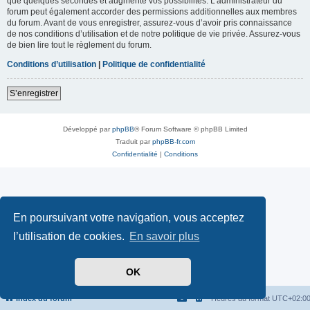
que quelques secondes et augmente vos possibilités. L’administrateur du
forum peut également accorder des permissions additionnelles aux membres
du forum. Avant de vous enregistrer, assurez-vous d’avoir pris connaissance
de nos conditions d’utilisation et de notre politique de vie privée. Assurez-vous
de bien lire tout le règlement du forum.
Conditions d’utilisation
|
Politique de confidentialité
S’enregistrer
Développé par
phpBB
® Forum Software © phpBB Limited
Traduit par
phpBB-fr.com
Confidentialité
|
Conditions
En poursuivant votre navigation, vous acceptez
l’utilisation de cookies.
En savoir plus
OK
Index du forum
Heures au format
UTC+02:0