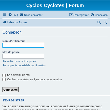
Cyclos-Cyclotes | Forum
FAQ
Nous contacter
S’enregistrer
Connexion
R
R
Index du forum
e
e
Connexion
c
c
h
h
Nom d’utilisateur :
e
e
r
r
Mot de passe :
c
c
J’ai oublié mon mot de passe
h
h
Renvoyer le courriel de confirmation
e
e
Se souvenir de moi
r
r
Cacher mon statut en ligne pour cette session
S’ENREGISTRER
Vous devez être enregistré pour vous connecter. L’enregistrement ne prend