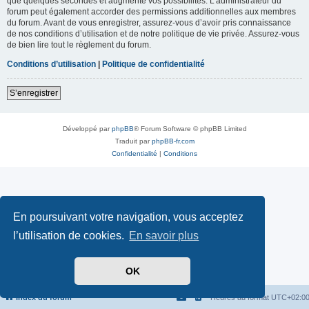
que quelques secondes et augmente vos possibilités. L’administrateur du
forum peut également accorder des permissions additionnelles aux membres
du forum. Avant de vous enregistrer, assurez-vous d’avoir pris connaissance
de nos conditions d’utilisation et de notre politique de vie privée. Assurez-vous
de bien lire tout le règlement du forum.
Conditions d’utilisation
|
Politique de confidentialité
S’enregistrer
Développé par
phpBB
® Forum Software © phpBB Limited
Traduit par
phpBB-fr.com
Confidentialité
|
Conditions
En poursuivant votre navigation, vous acceptez
l’utilisation de cookies.
En savoir plus
OK
Index du forum
Heures au format
UTC+02:0